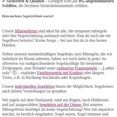
✔
Sicherheit & Qualität
– Gesegelt wird auf
BG-abgenommenen
Schiffen
, die höchsten Sicherheitsstandards erfüllen.
Dein nächstes Segelerlebnis wartet!
Unsere
Mitsegeltörns
sind ideal für alle, die entspannt mitsegeln
oder ihre Segelerfahrung ausbauen möchten. Hast du noch nie ein
Segelboot betreten? Keine Sorge – bei uns bist du in den besten
Händen.
Neben unseren standardmäßigen Segeltrips zum Mitsegeln, die wir
mehrfach im Monat anbieten, haben wir noch mehr in petto: So
offerieren wir maßgeschneiderte Segelausflüge für bestimmte
Zielgruppen, zum Beispiel unser
exklusives Frauensegeln
– „Ladies
only“ 🙂 – explizites
Familiensegeln mit Kindern
oder längere
Törns, z.B. in Richtung Stockholm oder Kopenhagen.
Unsere
individuellen Segeltörns
bieten
die
M
ö
glichkeit,
Segelreisen
nach
deinen
Vorstellungen
zu
gestalten.
Wir
segeln
auf
dem
Strelasund
,
rund
um
R
ü
gen
,
nach
Hiddensee
und
auf
ausgew
ä
hlten
Segelt
örns
auf
der
Ostsee.
Bei unseren
Mitsegeltörns benötigst du keine Segelerfahrung! Wer mit anpacken
möchte, ist herzlich eingeladen: Segel setzen, Segel trimmen und