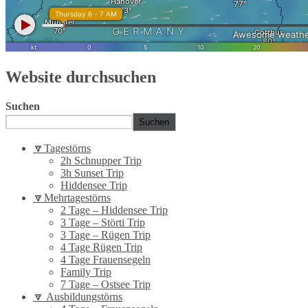
Website durchsuchen
Suchen
Suchen
🔽Tagestörns
2h Schnupper Trip
3h Sunset Trip
Hiddensee Trip
🔽Mehrtagestörns
2 Tage – Hiddensee Trip
3 Tage – Störti Trip
3 Tage – Rügen Trip
4 Tage Rügen Trip
4 Tage Frauensegeln
Family Trip
7 Tage – Ostsee Trip
🔽 Ausbildungstörns