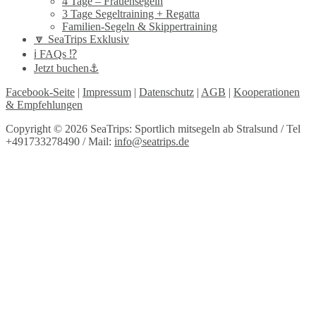
4 Tage – Frauensegeln
3 Tage Segeltraining + Regatta
Familien-Segeln & Skippertraining
🔽 SeaTrips Exklusiv
ℹ️ FAQs ⁉️
Jetzt buchen⚓️
Facebook-Seite
|
Impressum
|
Datenschutz
|
AGB
|
Kooperationen
& Empfehlungen
Copyright © 2026 SeaTrips: Sportlich mitsegeln ab Stralsund / Tel
+491733278490 / Mail:
info@seatrips.de