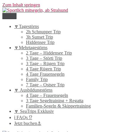
Zum Inhalt springen
Menü
Sportlich mitsegeln, ab Stralsund
nach Hiddensee, um Rügen und auf der Ostsee
🔽Tagestörns
2h Schnupper Trip
3h Sunset Trip
Hiddensee Trip
🔽Mehrtagestörns
2 Tage – Hiddensee Trip
3 Tage – Störti Trip
3 Tage – Rügen Trip
4 Tage Rügen Trip
4 Tage Frauensegeln
Family Trip
7 Tage – Ostsee Trip
🔽 Ausbildungstörns
4 Tage – Frauensegeln
3 Tage Segeltraining + Regatta
Familien-Segeln & Skippertraining
🔽 SeaTrips Exklusiv
ℹ️ FAQs ⁉️
Jetzt buchen⚓️