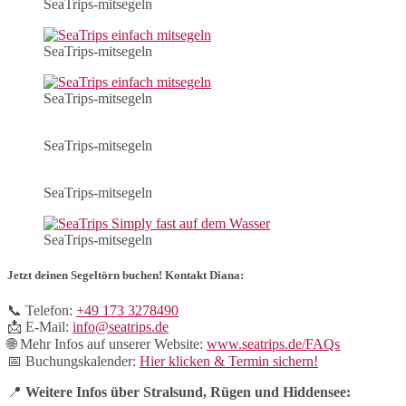
SeaTrips-mitsegeln
SeaTrips-mitsegeln
SeaTrips-mitsegeln
SeaTrips-mitsegeln
SeaTrips-mitsegeln
SeaTrips-mitsegeln
Jetzt deinen Segeltörn buchen! Kontakt Diana:
📞 Telefon:
+49 173 3278490
📩 E-Mail:
info@seatrips.de
🌐 Mehr Infos auf unserer Website:
www.seatrips.de/FAQs
📅 Buchungskalender:
Hier klicken & Termin sichern!
📍
Weitere Infos über Stralsund, Rügen und Hiddensee: