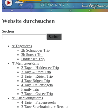
Website durchsuchen
Suchen
Suchen
🔽Tagestörns
2h Schnupper Trip
3h Sunset Trip
Hiddensee Trip
🔽Mehrtagestörns
2 Tage – Hiddensee Trip
3 Tage – Störti Trip
3 Tage – Rügen Trip
4 Tage Rügen Trip
4 Tage Frauensegeln
Family Trip
7 Tage – Ostsee Trip
🔽 Ausbildungstörns
4 Tage – Frauensegeln
3 Tage Segeltraining + Regatta