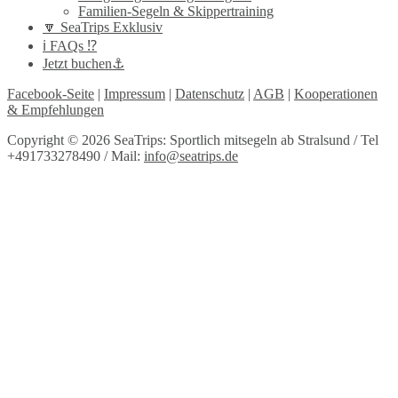
Familien-Segeln & Skippertraining
🔽 SeaTrips Exklusiv
ℹ️ FAQs ⁉️
Jetzt buchen⚓️
Facebook-Seite
|
Impressum
|
Datenschutz
|
AGB
|
Kooperationen
& Empfehlungen
Copyright © 2026 SeaTrips: Sportlich mitsegeln ab Stralsund / Tel
+491733278490 / Mail:
info@seatrips.de