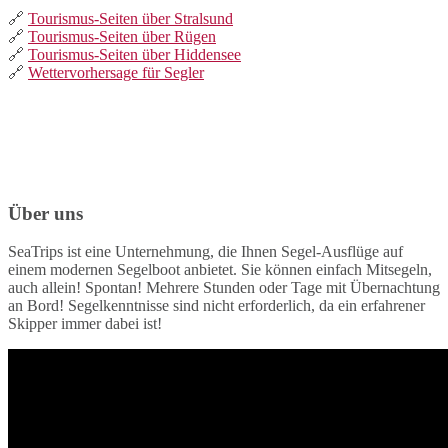
🔗
Tourismus-Seiten über Stralsund
🔗
Tourismus-Seiten über Rügen
🔗
Tourismus-Seiten über Hiddensee
🔗
Wettervorhersage für Segler
Über uns
SeaTrips ist eine Unternehmung, die Ihnen Segel-Ausflüge auf
einem modernen Segelboot anbietet. Sie können einfach Mitsegeln,
auch allein! Spontan! Mehrere Stunden oder Tage mit Übernachtung
an Bord! Segelkenntnisse sind nicht erforderlich, da ein erfahrener
Skipper immer dabei ist!