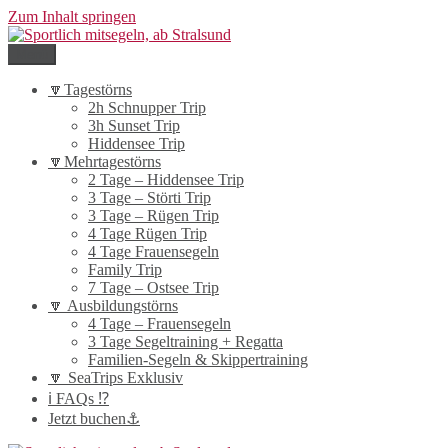
Zum Inhalt springen
Menü
Sportlich mitsegeln, ab Stralsund
nach Hiddensee, um Rügen und auf der Ostsee
🔽Tagestörns
2h Schnupper Trip
3h Sunset Trip
Hiddensee Trip
🔽Mehrtagestörns
2 Tage – Hiddensee Trip
3 Tage – Störti Trip
3 Tage – Rügen Trip
4 Tage Rügen Trip
4 Tage Frauensegeln
Family Trip
7 Tage – Ostsee Trip
🔽 Ausbildungstörns
4 Tage – Frauensegeln
3 Tage Segeltraining + Regatta
Familien-Segeln & Skippertraining
🔽 SeaTrips Exklusiv
ℹ️ FAQs ⁉️
Jetzt buchen⚓️