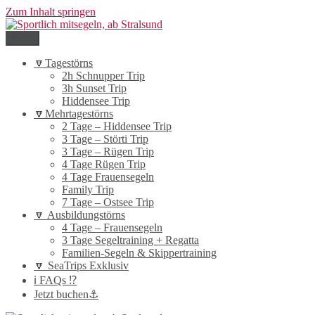
Zum Inhalt springen
Menü
Sportlich mitsegeln, ab Stralsund
nach Hiddensee, um Rügen und auf der Ostsee
🔽Tagestörns
2h Schnupper Trip
3h Sunset Trip
Hiddensee Trip
🔽Mehrtagestörns
2 Tage – Hiddensee Trip
3 Tage – Störti Trip
3 Tage – Rügen Trip
4 Tage Rügen Trip
4 Tage Frauensegeln
Family Trip
7 Tage – Ostsee Trip
🔽 Ausbildungstörns
4 Tage – Frauensegeln
3 Tage Segeltraining + Regatta
Familien-Segeln & Skippertraining
🔽 SeaTrips Exklusiv
ℹ️ FAQs ⁉️
Jetzt buchen⚓️