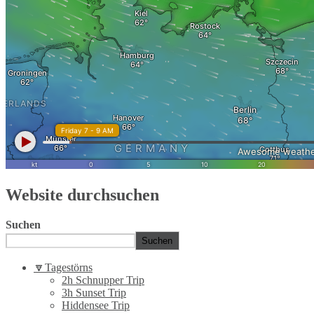
Website durchsuchen
Suchen
Suchen
🔽Tagestörns
2h Schnupper Trip
3h Sunset Trip
Hiddensee Trip