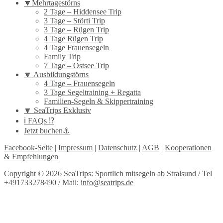
🔽Mehrtagestörns
2 Tage – Hiddensee Trip
3 Tage – Störti Trip
3 Tage – Rügen Trip
4 Tage Rügen Trip
4 Tage Frauensegeln
Family Trip
7 Tage – Ostsee Trip
🔽 Ausbildungstörns
4 Tage – Frauensegeln
3 Tage Segeltraining + Regatta
Familien-Segeln & Skippertraining
🔽 SeaTrips Exklusiv
ℹ️ FAQs ⁉️
Jetzt buchen⚓️
Facebook-Seite
|
Impressum
|
Datenschutz
|
AGB
|
Kooperationen
& Empfehlungen
Copyright © 2026 SeaTrips: Sportlich mitsegeln ab Stralsund / Tel
+491733278490 / Mail:
info@seatrips.de